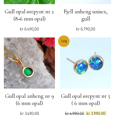
Gull opal ørepynt nr 2
Fjell anheng unisex,
(8×6 mm opal)
gull
kr
6.490,00
kr
6.790,00
Salg
Gull opal anheng nr 9
Gull opal ørepynt nr 5
(6 mm opal)
( 6 mm opal)
Opprinnelig
Nåv
kr
3.490,00
kr
4.990,00
kr
3.990,00