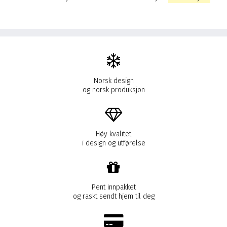
pris
pris
var:
er:
kr 4.990,00.
kr 3.
Norsk design
og norsk produksjon
Høy kvalitet
i design og utførelse
Pent innpakket
og raskt sendt hjem til deg