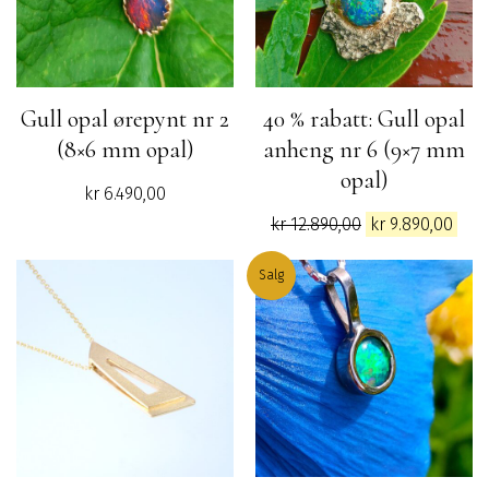
Gull opal ørepynt nr 2
40 % rabatt: Gull opal
(8×6 mm opal)
anheng nr 6 (9×7 mm
opal)
kr
6.490,00
Opprinnelig
Nåv
kr
12.890,00
kr
9.890,00
pris
pris
var:
er:
Salg
kr 12.890,00.
kr 9