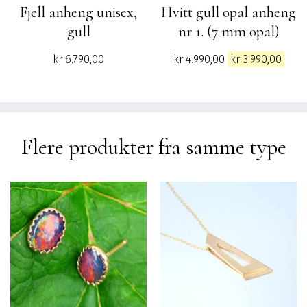
Fjell anheng unisex,
Hvitt gull opal anheng
gull
nr 1. (7 mm opal)
Opprinnelig
Nåv
kr
6.790,00
kr
4.990,00
kr
3.990,00
pris
pris
var:
er:
kr 4.990,00.
kr 3.
Flere produkter fra samme type