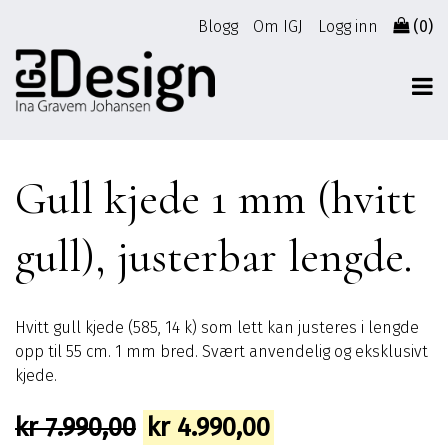
Gå
Blogg
Om IGJ
Logg inn
(0)
til
innhold
Gull kjede 1 mm (hvitt
gull), justerbar lengde.
Hvitt gull kjede (585, 14 k) som lett kan justeres i lengde
opp til 55 cm. 1 mm bred. Svært anvendelig og eksklusivt
kjede.
Opprinnelig
Nåværende
kr
7.990,00
kr
4.990,00