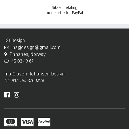
Sikker betaling
med kort eller PayPal
IGJ Design
inagjdesign@gmail.com
Finnsnes, Norway
45 03 49 67
Ina Gravem Johansen Design
NO 917 264 376 MVA