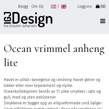
Gå
Blogg
Om IGJ
Logg inn
(0)
til
innhold
Ocean vrimmel anheng
lite
Havet er alltid i bevegelse og i endring. Havet glitrer og
lokker eller viser teperament og styrke.
Oceankolleksjonen består av 11 ulike smykker, i sølv og
gull, med og uten edelstener.
Smykkene er bygget opp av ellipseformede små bølger.
Lyset reflekteres svært vakkert i disse når smykkene er i