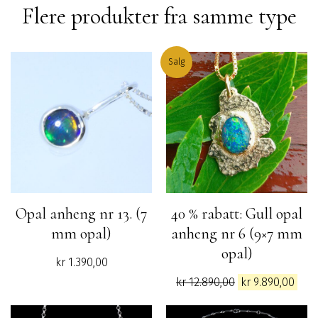
Flere produkter fra samme type
Salg
Opal anheng nr 13. (7
40 % rabatt: Gull opal
mm opal)
anheng nr 6 (9×7 mm
opal)
kr
1.390,00
Opprinnelig
Nåv
kr
12.890,00
kr
9.890,00
pris
pris
var:
er: