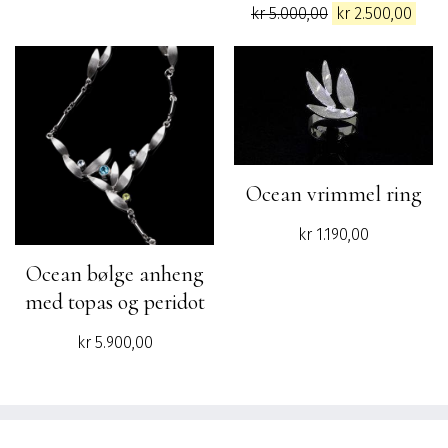
Opprinnelig
Nåv
kr
5.000,00
kr
2.500,00
pris
pris
var:
er:
kr 5.000,00.
kr 2.
Ocean vrimmel ring
kr
1.190,00
Ocean bølge anheng
med topas og peridot
kr
5.900,00