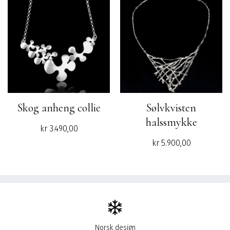
kr 12.890,00.
kr 9
Skog anheng collie
Sølvkvisten
halssmykke
kr
3.490,00
kr
5.900,00
Norsk design