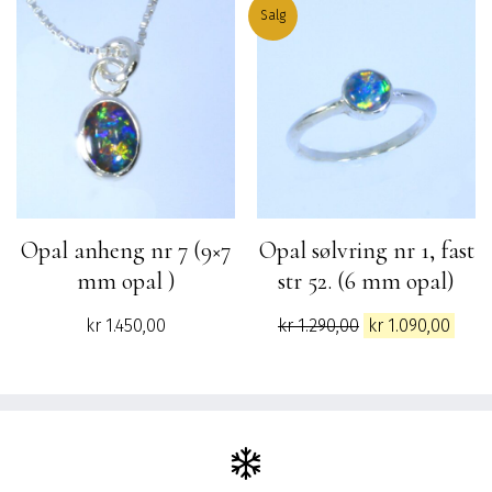
var:
er:
Salg
kr 4.990,00.
kr 3.
Opal anheng nr 7 (9×7
Opal sølvring nr 1, fast
mm opal )
str 52. (6 mm opal)
Opprinnelig
Nåv
kr
1.450,00
kr
1.290,00
kr
1.090,00
pris
pris
var:
er:
kr 1.290,00.
kr 1.