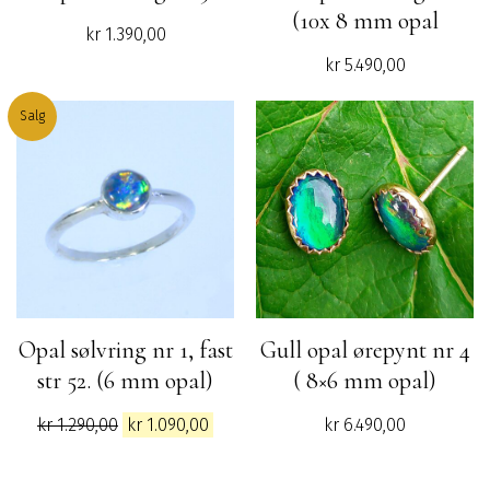
(10x 8 mm opal
kr
1.390,00
kr
5.490,00
Salg
Opal sølvring nr 1, fast
Gull opal ørepynt nr 4
str 52. (6 mm opal)
( 8×6 mm opal)
Opprinnelig
Nåværende
kr
1.290,00
kr
1.090,00
kr
6.490,00
pris
pris
var:
er: