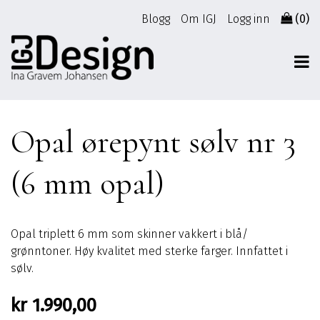
Gå
Blogg
Om IGJ
Logg inn
(0)
til
innhold
Opal ørepynt sølv nr 3
(6 mm opal)
Opal triplett 6 mm som skinner vakkert i blå/
grønntoner. Høy kvalitet med sterke farger. Innfattet i
sølv.
kr
1.990,00