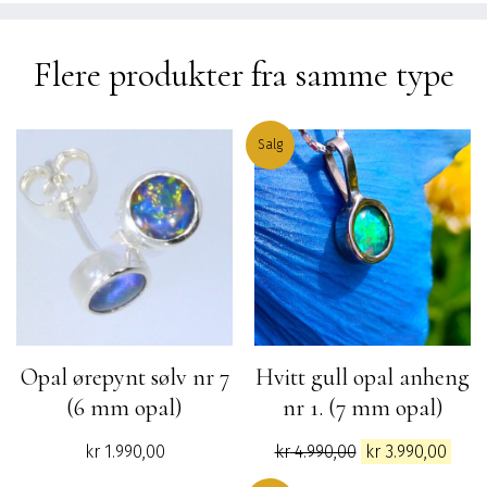
kr 1.290,00.
kr 1.090,00.
Flere produkter fra samme type
Salg
Opal ørepynt sølv nr 7
Hvitt gull opal anheng
(6 mm opal)
nr 1. (7 mm opal)
Opprinnelig
Nåv
kr
1.990,00
kr
4.990,00
kr
3.990,00
pris
pris