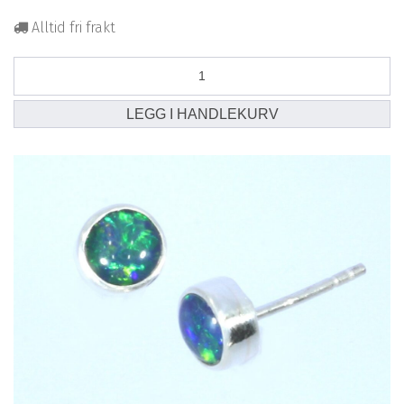
Alltid fri frakt
Opal
ørepynt
sølv
LEGG I HANDLEKURV
nr
3
(6
mm
opal)
antall