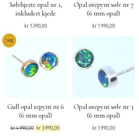
Sølvhjerte opal nr 1,
Opal ørepynt sølv nr 7
inkludert kjede
(6 mm opal)
kr
1.390,00
kr
1.990,00
Salg
Gull opal repynt nr 6
Opal ørepynt sølv nr 3
(6 mm opal)
(6 mm opal)
Opprinnelig
Nåværende
kr
4.990,00
kr
3.990,00
kr
1.990,00
pris
pris