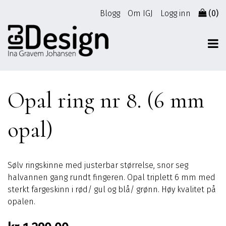
Gå
Blogg
Om IGJ
Logg inn
(0)
til
innhold
Opal ring nr 8. (6 mm
opal)
Sølv ringskinne med justerbar størrelse, snor seg
halvannen gang rundt fingeren. Opal triplett 6 mm med
sterkt fargeskinn i rød/ gul og blå/ grønn. Høy kvalitet på
opalen.