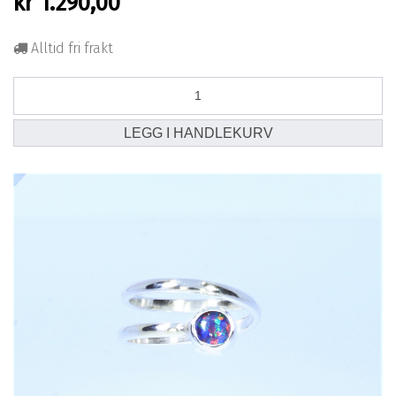
kr
1.290,00
Alltid fri frakt
Opal
ring
nr
LEGG I HANDLEKURV
8.
(6
mm
opal)
antall