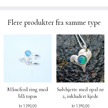
var:
er:
kr 4.990,00.
kr 3.990,00.
Flere produkter fra samme type
Måneferd ring med
Sølvhjerte med opal nr
blå topas
2, inkludert kjede
kr
1.390,00
kr
1.390,00