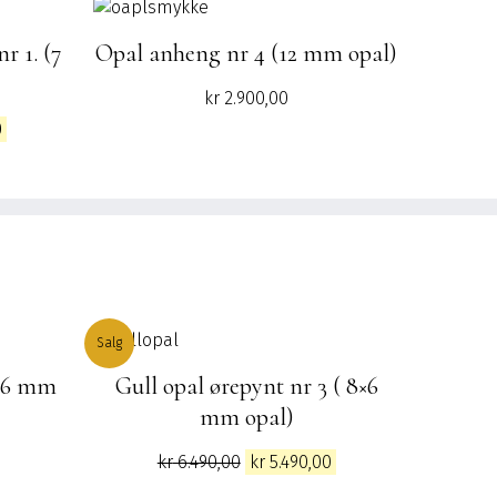
r 1. (7
Opal anheng nr 4 (12 mm opal)
kr
2.900,00
g
Nåværende
0
pris
er:
kr 3.990,00.
Salg
 (6 mm
Gull opal ørepynt nr 3 ( 8×6
mm opal)
Opprinnelig
Nåværende
kr
6.490,00
kr
5.490,00
pris
pris