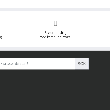
var:
er:
kr 6.490,00.
kr 5.490,00.
Sikker betaling
eg
med kort eller PayPal
SØK
SØK