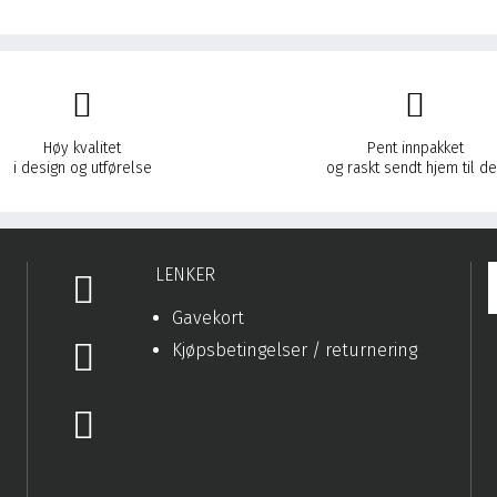
Høy kvalitet
Pent innpakket
i design og utførelse
og raskt sendt hjem til d
LENKER
Gavekort
Kjøpsbetingelser / returnering