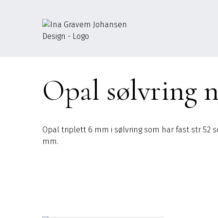
Gå
til
innhold
Opal sølvring nr
Opal triplett 6 mm i sølvring som har fast str 52 
mm.