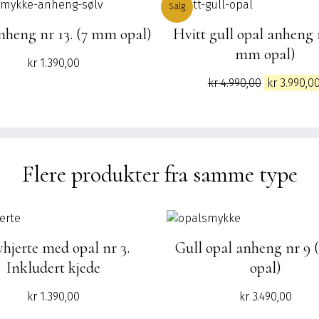
Salg
nheng nr 13. (7 mm opal)
Hvitt gull opal anheng n
mm opal)
kr
1.390,00
Opprinneli
kr
4.990,00
kr
3.990,0
pris
var:
kr 4.990,00.
Flere produkter fra samme type
vhjerte med opal nr 3.
Gull opal anheng nr 9
Inkludert kjede
opal)
kr
1.390,00
kr
3.490,00