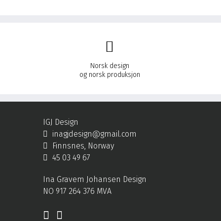
Norsk design
og norsk produksjon
IGJ Design
inagjdesign@gmail.com
Finnsnes, Norway
45 03 49 67
Ina Gravem Johansen Design
NO 917 264 376 MVA