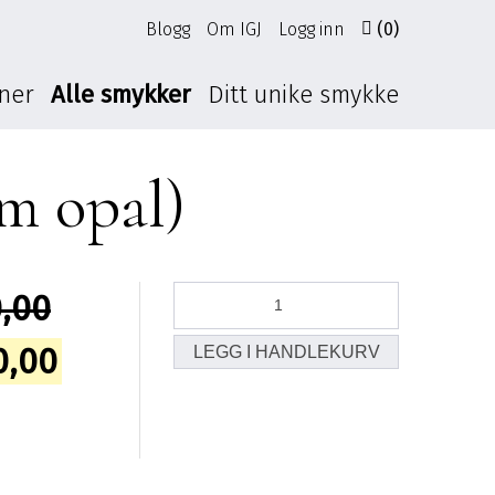
Blogg
Om IGJ
Logg inn
(0)
oner
Alle smykker
Ditt unike smykke
mm opal)
Opal
,00
sølvring
nr
nelig
Nåværende
0,00
LEGG I HANDLEKURV
1,
fast
pris
str
52.
er:
(6