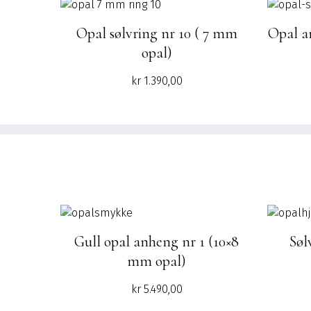
Opal sølvring nr 10 ( 7 mm
Opal a
opal)
kr
1.390,00
Gull opal anheng nr 1 (10×8
Søl
mm opal)
kr
5.490,00