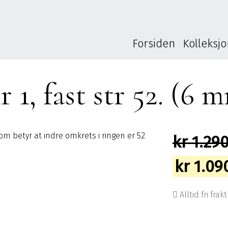
Forsiden
Kolleksj
 1, fast str 52. (6 
som betyr at indre omkrets i ringen er 52
kr
1.290
Opprin
kr
1.09
pris
Alltid fri frakt
var: