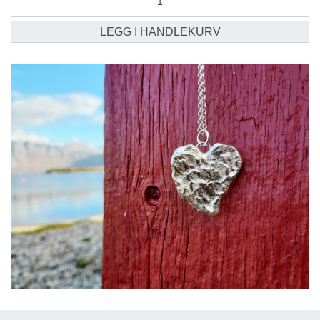
3
cm
LEGG I HANDLEKURV
antall