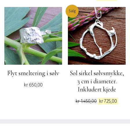
pris
pris
var:
er:
Salg
kr 890,00.
kr 790
Flyt smeltering i sølv
Sol sirkel sølvsmykke,
3 cm i diameter.
kr
650,00
Inkludert kjede
Opprinnelig
Nåvæ
kr
1.450,00
kr
725,00
pris
pris
var:
er:
kr 1.450,00.
kr 725