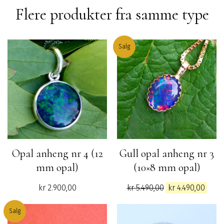
Flere produkter fra samme type
Salg
Opal anheng nr 4 (12
Gull opal anheng nr 3
mm opal)
(10×8 mm opal)
Opprinnelig
Nåv
kr
2.900,00
kr
5.490,00
kr
4.490,00
pris
pris
var:
er:
Salg
kr 5.490,00.
kr 4.