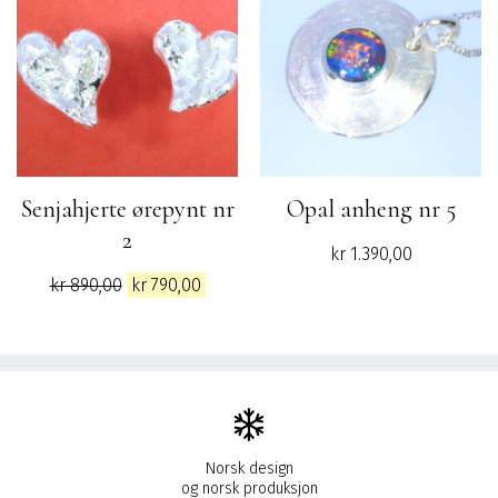
Senjahjerte ørepynt nr
Opal anheng nr 5
2
kr
1.390,00
Opprinnelig
Nåværende
kr
890,00
kr
790,00
pris
pris
var:
er:
kr 890,00.
kr 790,00.
Norsk design
og norsk produksjon