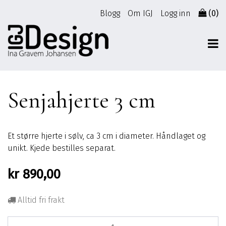
Gå
Blogg
Om IGJ
Logg inn
(0)
til
innhold
Senjahjerte 3 cm
Et større hjerte i sølv, ca 3 cm i diameter. Håndlaget og
unikt. Kjede bestilles separat.
kr
890,00
Alltid fri frakt
Senjahjerte