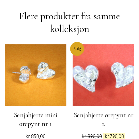
Flere produkter fra samme
kolleksjon
Salg
Senjahjerte mini
Senjahjerte ørepynt nr
ørepynt nr 1
2
Opprinnelig
Nåvæ
kr
850,00
kr
890,00
kr
790,00