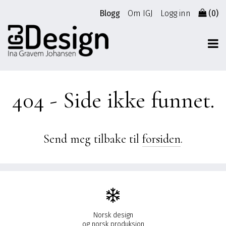
Gå
Blogg
Om IGJ
Logg inn
(0)
til
innhold
404 - Side ikke funnet.
Send meg tilbake til
forsiden
.
Norsk design
og norsk produksjon