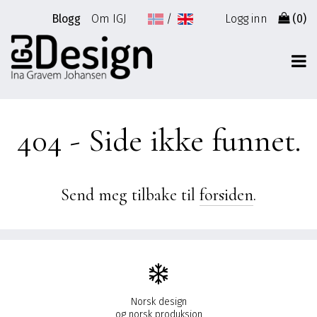
Gå
Blogg
Om IGJ
Logg inn
(0)
til
innhold
404 - Side ikke funnet.
Send meg tilbake til
forsiden
.
Norsk design
og norsk produksjon