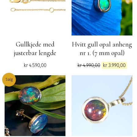
Gullkjede med
Hvitt gull opal anheng
justerbar lengde
nr 1. (7 mm opal)
Opprinnelig
Nåv
kr
4.590,00
kr
4.990,00
kr
3.990,00
pris
pris
var:
er:
Salg
kr 4.990,00.
kr 3.