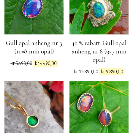
Gull opal anheng nr 3
40 % rabatt: Gull opal
(10×8 mm opal)
anheng nr 6 (9×7 mm
opal)
Opprinnelig
Nåværende
kr
5.490,00
kr
4.490,00
pris
pris
Opprinnelig
Nåv
kr
12.890,00
kr
9.890,00
var:
er:
pris
pris
kr 5.490,00.
kr 4.490,00.
var:
er:
kr 12.890,00.
kr 9