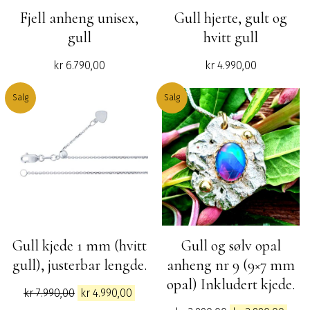
Fjell anheng unisex,
Gull hjerte, gult og
gull
hvitt gull
kr
6.790,00
kr
4.990,00
Salg
Salg
Gull kjede 1 mm (hvitt
Gull og sølv opal
gull), justerbar lengde.
anheng nr 9 (9×7 mm
opal) Inkludert kjede.
Opprinnelig
Nåværende
kr
7.990,00
kr
4.990,00
pris
pris