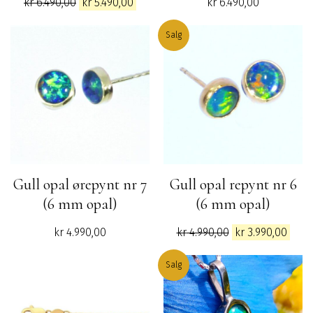
Opprinnelig
Nåværende
kr
6.490,00
kr
5.490,00
kr
6.490,00
pris
pris
var:
er:
Salg
kr 6.490,00.
kr 5.490,00.
Gull opal ørepynt nr 7
Gull opal repynt nr 6
(6 mm opal)
(6 mm opal)
Opprinnelig
Nåv
kr
4.990,00
kr
4.990,00
kr
3.990,00
pris
pris
var:
er:
Salg
kr 4.990,00.
kr 3.