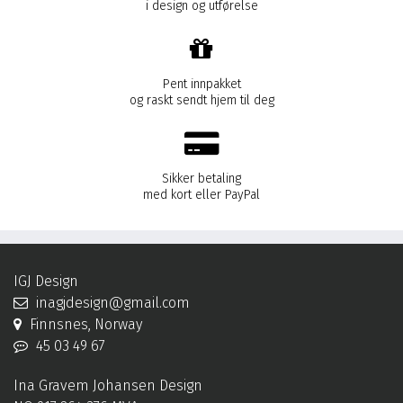
i design og utførelse
Pent innpakket
og raskt sendt hjem til deg
Sikker betaling
med kort eller PayPal
IGJ Design
inagjdesign@gmail.com
Finnsnes, Norway
45 03 49 67
Ina Gravem Johansen Design