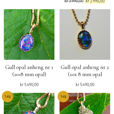
Opprinnelig
Nåv
kr
3.990,00
kr
2.990,00
var:
er:
pris
pris
kr 7.990,00.
kr 4.990,00.
var:
er:
kr 3.990,00.
kr 2.
Gull opal anheng nr 1
Gull opal anheng nr 2
(10×8 mm opal)
(10x 8 mm opal
kr
5.490,00
kr
5.490,00
Salg
Salg