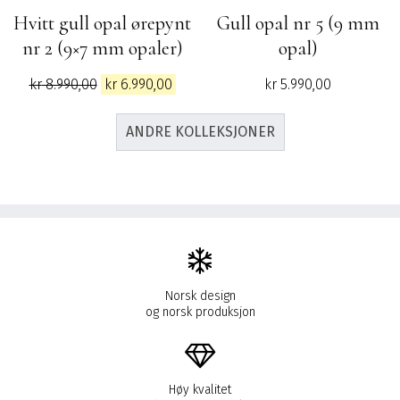
Hvitt gull opal ørepynt
Gull opal nr 5 (9 mm
nr 2 (9×7 mm opaler)
opal)
Opprinnelig
Nåværende
kr
8.990,00
kr
6.990,00
kr
5.990,00
pris
pris
var:
er:
ANDRE KOLLEKSJONER
kr 8.990,00.
kr 6.990,00.
Norsk design
og norsk produksjon
Høy kvalitet