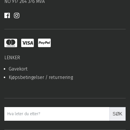
NO 917 264 376 MVA
LENKER
Gavekort
Kjøpsbetingelser / returnering
SØK
SØK