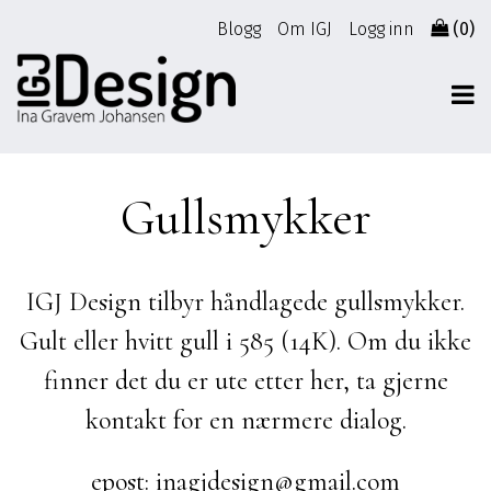
Gå
Blogg
Om IGJ
Logg inn
(0)
til
innhold
Gullsmykker
IGJ Design tilbyr håndlagede gullsmykker.
Gult eller hvitt gull i 585 (14K). Om du ikke
finner det du er ute etter her, ta gjerne
kontakt for en nærmere dialog.
epost: inagjdesign@gmail.com