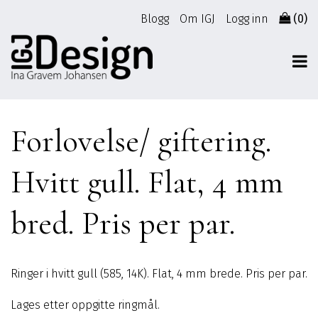
Gå
Blogg
Om IGJ
Logg inn
(0)
til
innhold
Forlovelse/ giftering.
Hvitt gull. Flat, 4 mm
bred. Pris per par.
Ringer i hvitt gull (585, 14K). Flat, 4 mm brede. Pris per par.
Lages etter oppgitte ringmål.