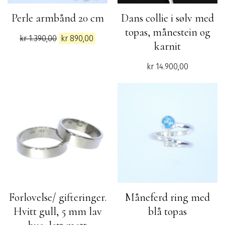
Perle armbånd 20 cm
Dans collie i sølv med
topas, månestein og
Opprinnelig
Nåværende
kr
1.390,00
kr
890,00
karnit
pris
pris
var:
er:
kr
14.900,00
kr 1.390,00.
kr 890,00.
Forlovelse/ gifteringer.
Måneferd ring med
Hvitt gull, 5 mm lav
blå topas