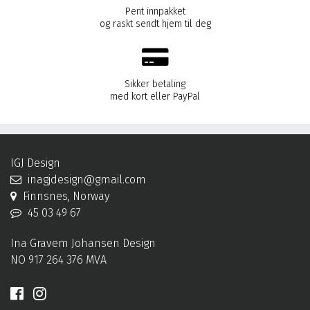
Pent innpakket
og raskt sendt hjem til deg
Sikker betaling
med kort eller PayPal
IGJ Design
inagjdesign@gmail.com
Finnsnes, Norway
45 03 49 67
Ina Gravem Johansen Design
NO 917 264 376 MVA