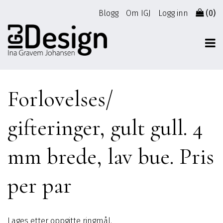
Gå
Blogg
Om IGJ
Logg inn
(0)
til
innhold
Forlovelses/
gifteringer, gult gull. 4
mm brede, lav bue. Pris
per par
Lages etter oppgitte ringmål.